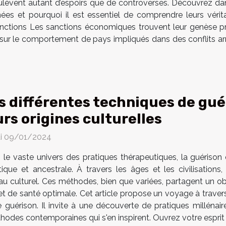
ulèvent autant d’espoirs que de controverses. Découvrez d
rnées et pourquoi il est essentiel de comprendre leurs véri
nctions Les sanctions économiques trouvent leur genèse pr
r sur le comportement de pays impliqués dans des conflits arm
s différentes techniques de gué
urs origines culturelles
i 09/01/2024
 le vaste univers des pratiques thérapeutiques, la guérison
stique et ancestrale. À travers les âges et les civilisatio
au culturel. Ces méthodes, bien que variées, partagent un ob
et de santé optimale. Cet article propose un voyage à travers
e guérison. Il invite à une découverte de pratiques millénair
thodes contemporaines qui s'en inspirent. Ouvrez votre esprit 