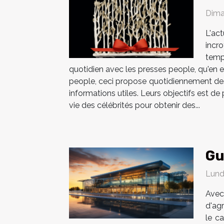
Dima
L'ac
incr
temp
quotidien avec les presses people, qu'en e
people, ceci propose quotidiennement des 
informations utiles. Leurs objectifs est d
vie des célébrités pour obtenir des...
Gu
Lund
Avec
d'ag
le c