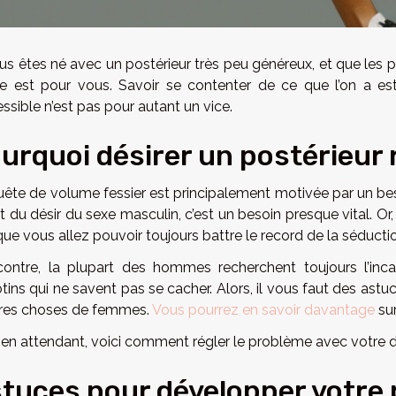
ous êtes né avec un postérieur très peu généreux, et que les 
cle est pour vous. Savoir se contenter de ce que l’on a est
essible n’est pas pour autant un vice.
urquoi désirer un postérieur 
uête de volume fessier est principalement motivée par un be
et du désir du sexe masculin, c’est un besoin presque vital. Or
que vous allez pouvoir toujours battre le record de la séducti
contre, la plupart des hommes recherchent toujours l’incan
ins qui ne savent pas se cacher. Alors, il vous faut des astuc
tres choses de femmes.
Vous pourrez en savoir davantage
sur
 en attendant, voici comment régler le problème avec votre de
tuces pour développer votre 