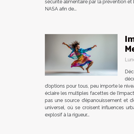
sécurité alimentaire par la prévention et
NASA afin de...
Im
M
Lun
Déco
déc
d’options pour tous, peu importe le nive
éclaire les multiples facettes de l’impac
pas une source d’épanouissement et d’
universel, où se croisent influences urb
explosif à la rigueur...