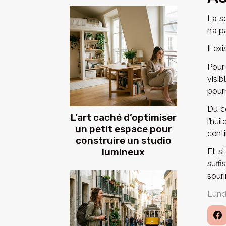
La so
n’a p
Il ex
Pour
visi
pourr
Du c
L’art caché d’optimiser
l’hu
un petit espace pour
cent
construire un studio
lumineux
Et si
suff
sour
Lund