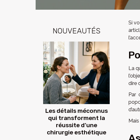
Si v
NOUVEAUTÉS
arti
l’acc
Po
La q
l’obj
dire 
Par 
popot
d’au
Les détails méconnus
qui transforment la
Mais
réussite d’une
chirurgie esthétique
As