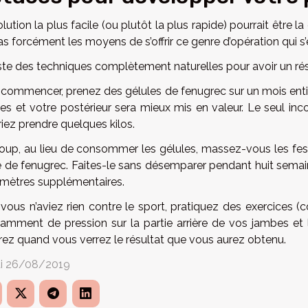
lution la plus facile (ou plutôt la plus rapide) pourrait être 
as forcément les moyens de s’offrir ce genre d’opération qui s’
iste des techniques complètement naturelles pour avoir un résu
 commencer, prenez des gélules de fenugrec sur un mois enti
bles et votre postérieur sera mieux mis en valeur. Le seul i
iez prendre quelques kilos.
oup, au lieu de consommer les gélules, massez-vous les fe
ile de fenugrec. Faites-le sans désemparer pendant huit sema
imètres supplémentaires.
 vous n’aviez rien contre le sport, pratiquez des exercices (
isamment de pression sur la partie arrière de vos jambes et 
irez quand vous verrez le résultat que vous aurez obtenu.
i 26/08/2019