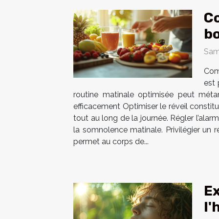
Co
bo
Sam
Comm
est
routine matinale optimisée peut métam
efficacement Optimiser le réveil constit
tout au long de la journée. Régler l’alar
la somnolence matinale. Privilégier un r
permet au corps de...
Ex
l'