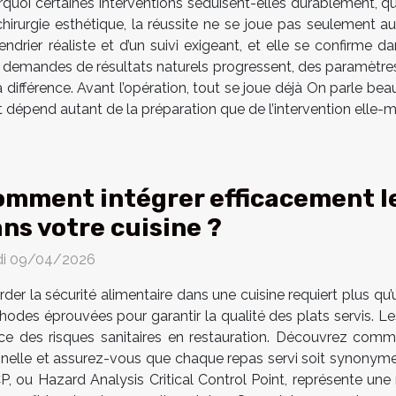
quoi certaines interventions séduisent-elles durablement, qu
hirurgie esthétique, la réussite ne se joue pas seulement au
ndrier réaliste et d’un suivi exigeant, et elle se confirme 
es demandes de résultats naturels progressent, des paramètres 
la différence. Avant l’opération, tout se joue déjà On parle be
at dépend autant de la préparation que de l’intervention elle-m
mment intégrer efficacement l
ns votre cuisine ?
di 09/04/2026
der la sécurité alimentaire dans une cuisine requiert plus qu’un
odes éprouvées pour garantir la qualité des plats servis. L
icace des risques sanitaires en restauration. Découvrez com
nnelle et assurez-vous que chaque repas servi soit synonym
u Hazard Analysis Critical Control Point, représente une m