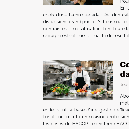
Pour
En c
choix d’une technique adaptée, d’un cale
discussions grand public. À l’heure où l
contraintes de cicatrisation, font toute 
chirurgie esthétique, la qualité du résult
Co
da
Jeu
Abor
méth
entier, sont la base d’une gestion eff
fonctionnement d’une cuisine professio
les bases du HACCP Le système HACCP, o