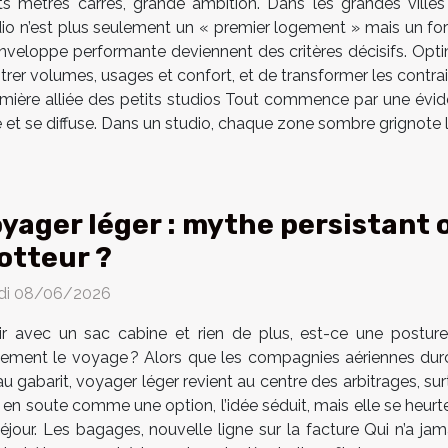
its mètres carrés, grande ambition. Dans les grandes vill
io n’est plus seulement un « premier logement » mais un for
e enveloppe performante deviennent des critères décisifs. Opt
trer volumes, usages et confort, et de transformer les contrain
, première alliée des petits studios Tout commence par une évi
e et se diffuse. Dans un studio, chaque zone sombre grignote la 
yager léger : mythe persistant 
otteur ?
di 08/06/2026
tir avec un sac cabine et rien de plus, est-ce une postur
lement le voyage ? Alors que les compagnies aériennes durci
gabarit, voyager léger revient au centre des arbitrages, sur
ge en soute comme une option, l’idée séduit, mais elle se heur
éjour. Les bagages, nouvelle ligne sur la facture Qui n’a j