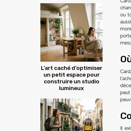
Card
chan
ou t
auss
monn
porte
mesur
Où
L’art caché d’optimiser
Card
un petit espace pour
l'ac
construire un studio
déce
lumineux
peut
peuve
Co
Il e