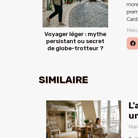
monn
prem
Card
Merc
Voyager léger : mythe
persistant ou secret
de globe-trotteur ?
SIMILAIRE
L’
un
Mar