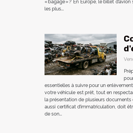
« bagage » ? En Europe, le billet d’avion
les plus...
Co
d'
Ven
Prép
pou
essentielles à suivre pour un enlèvemen
votre véhicule est prêt, tout en respect
la présentation de plusieurs documents ob
aussi certificat d’immatriculation, doit ê
de son...