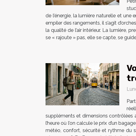
Pet
stud
de l’énergie, la lumière naturelle et un
empiler des rangements, il s’agit d’orches
la qualité de l’air intérieur. La lumière
se « rajoute » pas, elle se capte, se guid
Vo
tr
Lun
Par
réel
suppléments et dimensions contrôlées au 
l’heure où l’on calcule le prix d’un baga
météo, confort, sécurité et rythme du s