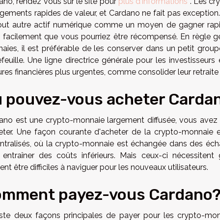
ano, rendez vous sur le site pour
plus d'informations
. Les cr
gements rapides de valeur, et Cardano ne fait pas exception.
out autre actif numérique comme un moyen de gagner rapid
i facilement que vous pourriez être récompensé. En règle gé
aies, il est préférable de les conserver dans un petit grou
feuille. Une ligne directrice générale pour les investisseurs 
es financières plus urgentes, comme consolider leur retraite
 pouvez-vous acheter Carda
ano est une crypto-monnaie largement diffusée, vous avez d
heter. Une façon courante d'acheter de la crypto-monnaie 
ntralisés, où la crypto-monnaie est échangée dans des éch
 entraîner des coûts inférieurs. Mais ceux-ci nécessitent
nt être difficiles à naviguer pour les nouveaux utilisateurs.
mment payez-vous Cardano
xiste deux façons principales de payer pour les crypto-m