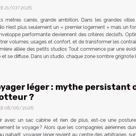
di 21/07/2026
its mètres carrés, grande ambition. Dans les grandes vill
io n’est plus seulement un « premier logement » mais un for
e enveloppe performante deviennent des critères décisifs. Opt
trer volumes, usages et confort, et de transformer les contrain
, première alliée des petits studios Tout commence par une évi
e et se diffuse. Dans un studio, chaque zone sombre grignote la 
yager léger : mythe persistant 
otteur ?
di 08/06/2026
tir avec un sac cabine et rien de plus, est-ce une postur
lement le voyage ? Alors que les compagnies aériennes durci
gabarit, voyager léger revient au centre des arbitrages, sur