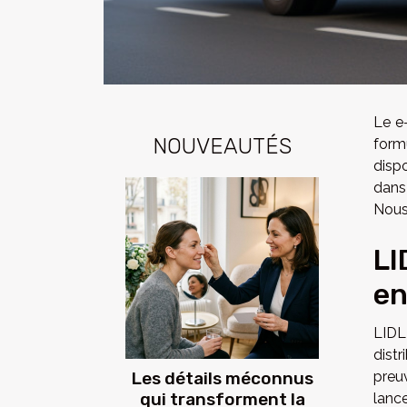
Le e
NOUVEAUTÉS
form
disp
dans 
Nous 
LI
en
LIDL
distr
Les détails méconnus
preuv
qui transforment la
lanc