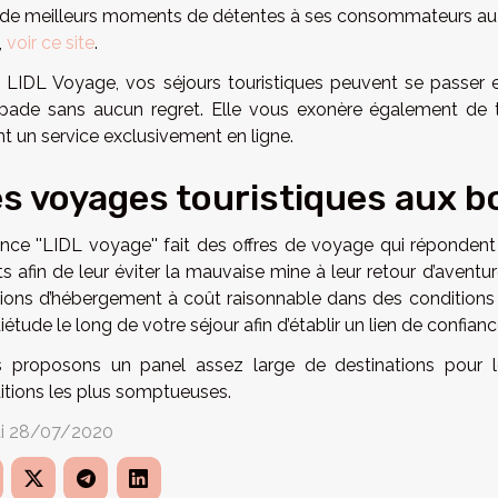
r de meilleurs moments de détentes à ses consommateurs au mei
,
voir ce site
.
 LIDL Voyage, vos séjours touristiques peuvent se passer e
pade sans aucun regret. Elle vous exonère également de to
nt un service exclusivement en ligne.
s voyages touristiques aux b
ence ''LIDL voyage'' fait des offres de voyage qui réponden
ts afin de leur éviter la mauvaise mine à leur retour d’aventur
tions d’hébergement à coût raisonnable dans des conditions 
iétude le long de votre séjour afin d’établir un lien de confian
 proposons un panel assez large de destinations pour l
itions les plus somptueuses.
i 28/07/2020