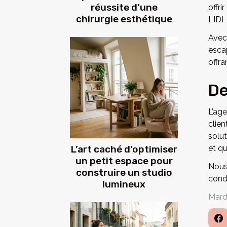
réussite d’une
offri
chirurgie esthétique
LIDL
Avec
esca
offra
De
L’ag
clien
solu
L’art caché d’optimiser
et qu
un petit espace pour
Nous
construire un studio
cond
lumineux
Mard