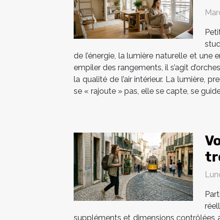
Mar
Pet
stud
de l’énergie, la lumière naturelle et un
empiler des rangements, il s’agit d’orches
la qualité de l’air intérieur. La lumière
se « rajoute » pas, elle se capte, se guid
Vo
tr
Lun
Par
réel
suppléments et dimensions contrôlées au 