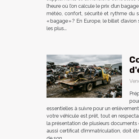
l’heure où l’on calcule le prix d’un baga
météo, confort, sécurité et rythme du s
« bagage » ? En Europe, le billet d’avion
les plus...
Co
d'
Ven
Prép
pou
essentielles à suivre pour un enlèvemen
votre véhicule est prêt, tout en respect
la présentation de plusieurs documents ob
aussi certificat d’immatriculation, doit ê
de son...