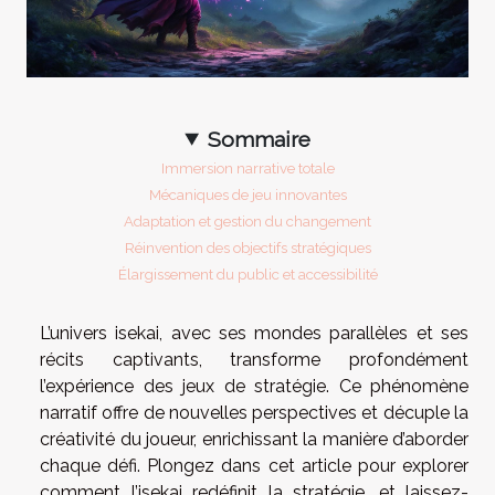
Sommaire
Immersion narrative totale
Mécaniques de jeu innovantes
Adaptation et gestion du changement
Réinvention des objectifs stratégiques
Élargissement du public et accessibilité
L’univers isekai, avec ses mondes parallèles et ses
récits captivants, transforme profondément
l’expérience des jeux de stratégie. Ce phénomène
narratif offre de nouvelles perspectives et décuple la
créativité du joueur, enrichissant la manière d’aborder
chaque défi. Plongez dans cet article pour explorer
comment l’isekai redéfinit la stratégie, et laissez-