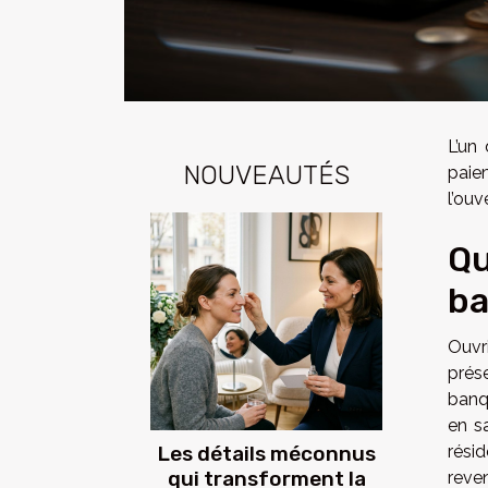
L’un
NOUVEAUTÉS
paie
l’ou
Qu
ba
Ouvr
prés
banq
en s
Les détails méconnus
rési
qui transforment la
reve