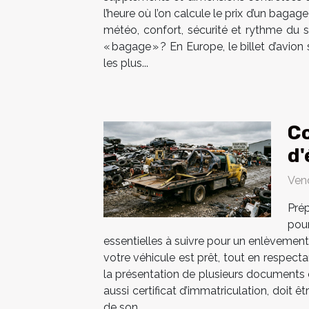
l’heure où l’on calcule le prix d’un baga
météo, confort, sécurité et rythme du s
« bagage » ? En Europe, le billet d’avion
les plus...
Co
d'
Ven
Prép
pou
essentielles à suivre pour un enlèvemen
votre véhicule est prêt, tout en respect
la présentation de plusieurs documents ob
aussi certificat d’immatriculation, doit ê
de son...