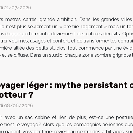
di 21/07/2026
its mètres carrés, grande ambition. Dans les grandes vill
io n’est plus seulement un « premier logement » mais un for
e enveloppe performante deviennent des critères décisifs. Opt
trer volumes, usages et confort, et de transformer les contrain
, première alliée des petits studios Tout commence par une évi
e et se diffuse. Dans un studio, chaque zone sombre grignote la 
yager léger : mythe persistant 
otteur ?
di 08/06/2026
tir avec un sac cabine et rien de plus, est-ce une postur
lement le voyage ? Alors que les compagnies aériennes durci
gabarit, voyager léger revient au centre des arbitrages, sur