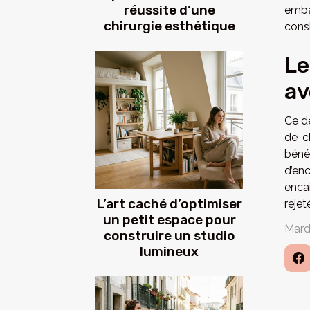
réussite d’une
emba
chirurgie esthétique
cons
Le
av
Ce dé
de c
béné
d’en
enca
L’art caché d’optimiser
rejet
un petit espace pour
Mard
construire un studio
lumineux